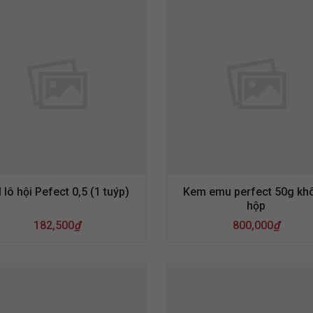
 lô hội Pefect 0,5 (1 tuýp)
Kem emu perfect 50g kh
hộp
182,500
₫
800,000
₫