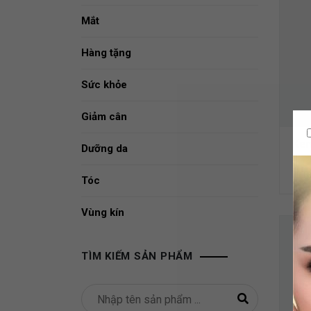
Mắt
Hàng tặng
Sức khỏe
Giảm cân
Kem
Dưỡng da
Tóc
Vùng kín
TÌM KIẾM SẢN PHẨM