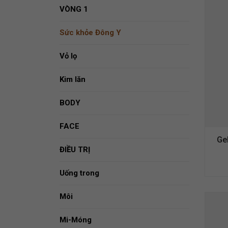
VÒNG 1
Sức khỏe Đông Y
Vỏ lọ
Kim lăn
BODY
FACE
Gel
ĐIỀU TRỊ
Uống trong
Môi
Mi-Móng