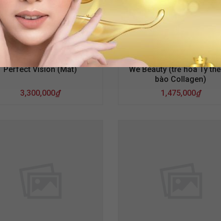
Perfect Vision (Mắt)
We Beauty (trẻ hóa Ty th
bào Collagen)
3,300,000
₫
1,475,000
₫