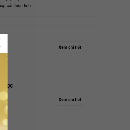
p cải thiện tinh
Xem chi tiết
 DƯỢC
Xem chi tiết