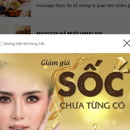
massage được đa số chúng ta quan tâm nhằm giú
thần, sức khỏe cũng như làm đẹp
MASSAGE ĐÁ MUỐI HIMALAYA
Không hiển thị trong 24h
THẢI ĐỘC DƯỠNG SINH TOÀN THÂN THẢO