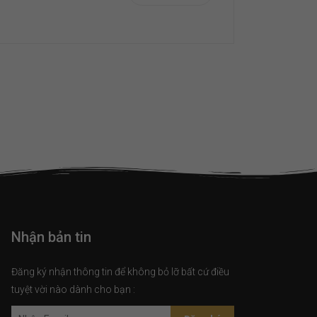
Nhận bản tin
Đăng ký nhận thông tin để không bỏ lỡ bất cứ điều
tuyệt vời nào dành cho bạn :