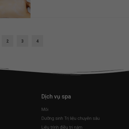
2
3
4
Dịch vụ spa
Môi
Dưỡng sinh Trị liệu chuyên sâu
Liệu trình điều trị nám