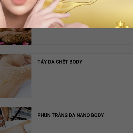
MASSAGE TRỊ LIỆU
TẨY DA CHẾT BODY
PHUN TRẮNG DA NANO BODY