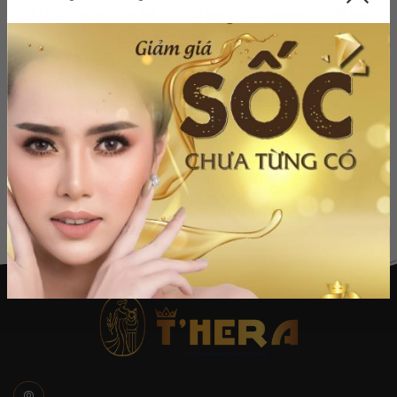
Thấu hiểu những trăn trở của chị em phụ nữ trong vấn đề làm
đẹp. Thẩm mỹ T-Hera là đơn vị uy tín tại Việt Nam trong ngành
làm đẹp, đáp ứng toàn diện các dịch vụ chất lượng quốc tế -
Thương hiệu T-Hera gắn liền vói Chất lượng, An toàn và Uy tín.
Bên cạnh nhân lực chất lượng cao, Thẩm mỹ T-Hera còn chú
trọng đầu tư cơ sở vật chất hiện đại. Các trang thiết bị tối tân,
công nghệ độc quyền, vật liệu cao cấp...đạt tiêu chuẩn ISO
9001:2015 xứng tầm là thẩm mỹ uy tín, đáp ứng được mọi yêu
cầu làm đẹp công nghệ cao cho khách hàng