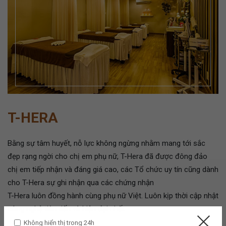
T-HERA
Bằng sự tâm huyết, nỗ lực không ngừng nhằm mang tới sắc
đẹp rạng ngời cho chị em phụ nữ, T-Hera đã được đông đảo
chị em tiếp nhận và đáng giá cao, các Tổ chức uy tín cũng dành
cho T-Hera sự ghi nhận qua các chứng nhận
T-Hera luôn đồng hành cùng phụ nữ Việt. Luôn kịp thời cập nhật
công nghệ tiên tiến và hiện đại nhất.
Không hiển thị trong 24h