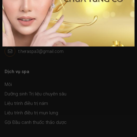
t.heraspa3@gmail.com
Dịch vụ spa
Môi
Dưỡng sinh Trị liệu chuyên sâu
Liệu trình điều trị nám
Liệu trình điều trị mụn lưng
Gội Đầu canh thuốc thảo dược