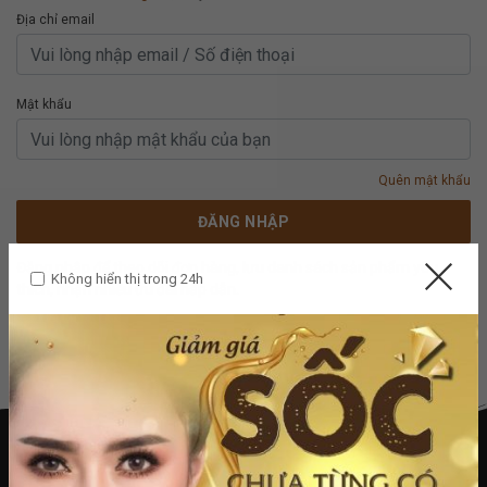
Địa chỉ email
Mật khẩu
Quên mật khẩu
ĐĂNG NHẬP
Đăng nhập để theo dõi đơn hàng, lưu danh sách sản phẩm yêu
Không hiển thị trong 24h
thích, nhận nhiều ưu đãi hấp dẫn.