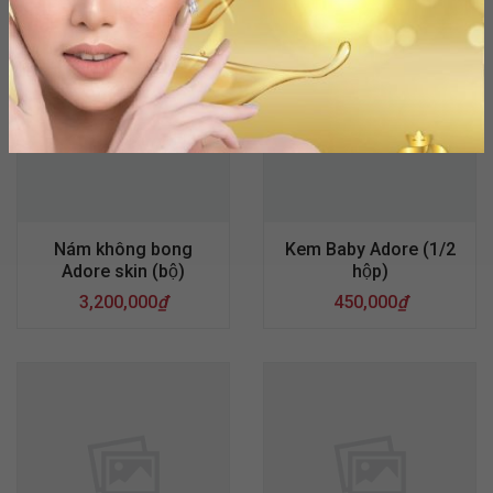
Nám không bong
Kem Baby Adore (1/2
Adore skin (bộ)
hộp)
3,200,000
₫
450,000
₫