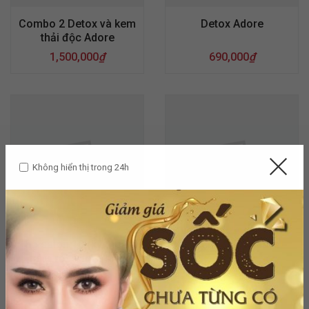
Combo 2 Detox và kem
Detox Adore
thải độc Adore
1,500,000
₫
690,000
₫
Không hiển thị trong 24h
Bộ salon 10 (kỹ thuật
Ức chế Nám Adore
nám rỗ) Adore skin
6,000,000
₫
3,500,000
₫