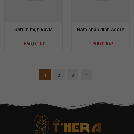
Serum mụn Ravis
Nám chân đinh Adore
650,000
₫
1,800,000
₫
1
2
3
4