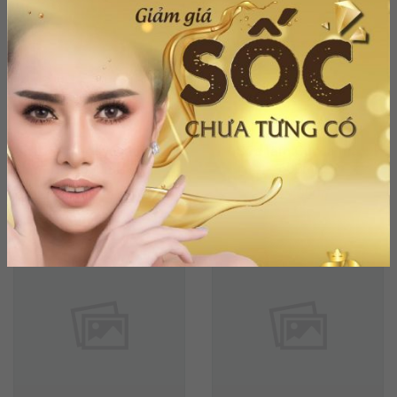
Kem body Linday
Sữa tắm Cúc la mã
500ml
600ml
1,200,000
₫
289,000
₫