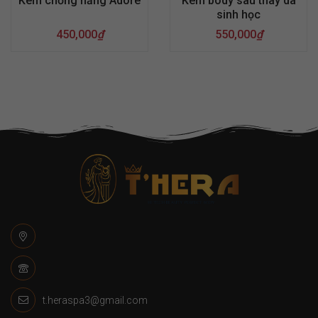
Kem chống nắng Adore
Kem body sau thay da
sinh học
450,000
₫
550,000
₫
t.heraspa3@gmail.com