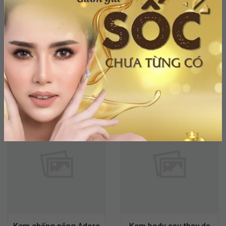
Kem body Linday
Sữa tắm Cúc la mã
500ml
600ml
1,200,000
₫
289,000
₫